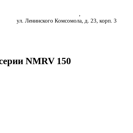
Чебоксары
,
ул. Ленинского Комсомола, д. 23, корп. 3
8 (473) 254-14-19
info@rosreduktor.ru
 серии NMRV 150