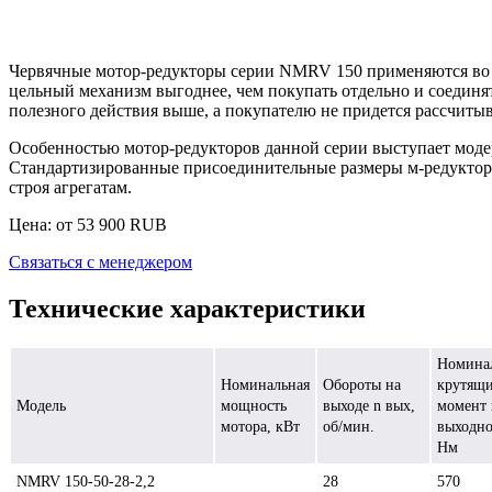
Червячные мотор-редукторы серии NMRV 150
применяются во 
цельный механизм выгоднее, чем покупать отдельно и соединя
полезного действия выше, а покупателю не придется рассчитыв
Особенностью мотор-редукторов данной серии выступает моде
Стандартизированные присоединительные размеры м-редукторо
строя агрегатам.
Цена: от
53 900
RUB
Связаться с менеджером
Технические характеристики
Номина
Номинальная
Обороты на
крутящ
Модель
мощность
выходе n вых,
момент 
мотора, кВт
об/мин.
выходно
Нм
NMRV 150-50-28-2,2
28
570