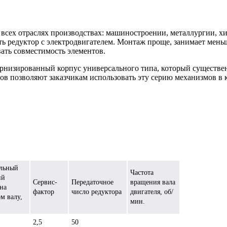
всех отраслях производствах: машиностроении, металлургии, 
ть редуктор с электродвигателем. Монтаж проще, занимает мень
ать совместимость элементов.
рнизированный корпус универсального типа, который существен
в позволяют заказчикам использовать эту серию механизмов в
льный
Частота
ий
Сервис-
Передаточное
вращения вала
на
фактор
число редуктора
двигателя, об/
м валу,
мин.
2,5
50