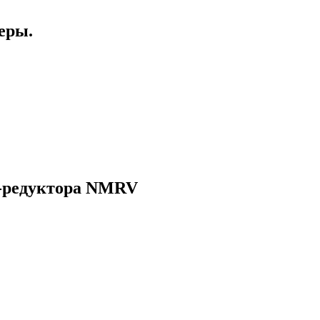
еры.
-редуктора NMRV