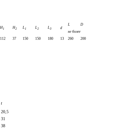
L
D
H
H
L
L
L
d
1
2
1
2
3
не более
112
37
150
150
180
13
260
200
t
20,5
31
38