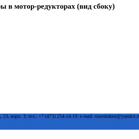
 в мотор-редукторах (вид сбоку)
3, корп. 3; тел.: +7 (473) 254-14-19; e-mail: rosreduktor@yandex.r