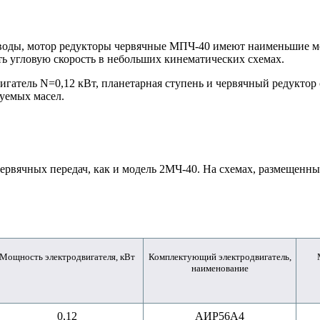
воды,
мотор редукторы червячные МПЧ-40
имеют наименьшие ме
ть угловую скорость в небольших кинематических схемах.
атель N=0,12 кВт, планетарная ступень и червячный редуктор 
уемых масел.
ервячных передач, как и модель 2МЧ-40. На схемах, размещенны
Мощность электродвигателя, кВт
Комплектующий электродвигатель,
наименование
0,12
АИР56A4