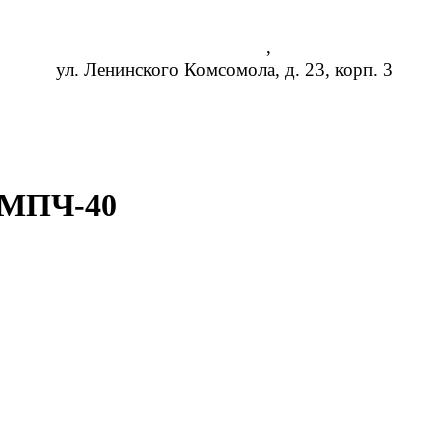
Чебоксары
,
ул. Ленинского Комсомола, д. 23, корп. 3
8 (473) 254-14-19
info@rosreduktor.ru
 МПЧ-40