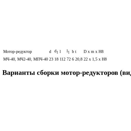
d
l
Мотор-редуктор
d
l
b
t
D х m х H8
1
1
МЧ-40, МЧ2-40, МПЧ-40
23
18
112
72
6
20,8
22 х 1,5 х H8
Варианты сборки мотор-редукторов (вид