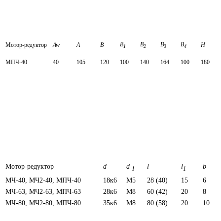
B
B
В
В
Мотор-редуктор
Aw
А
В
H
1
2
3
4
МПЧ-40
40
105
120
100
140
164
100
180
Мотор-редуктор
d
d
l
l
b
1
1
МЧ-40, МЧ2-40, МПЧ-40
18к6
М5
28 (40)
15
6
МЧ-63, МЧ2-63, МПЧ-63
28к6
М8
60 (42)
20
8
МЧ-80, МЧ2-80, МПЧ-80
35к6
М8
80 (58)
20
10