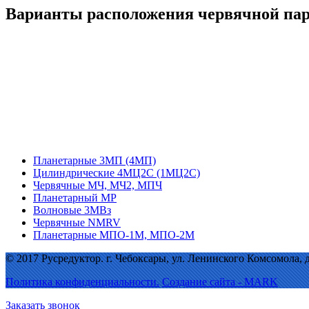
Варианты расположения червячной пары
Планетарные 3МП (4МП)
Цилиндрические 4МЦ2С (1МЦ2С)
Червячные МЧ, МЧ2, МПЧ
Планетарный МР
Волновые 3МВз
Червячные NMRV
Планетарные МПО-1М, МПО-2М
© 2017 Русредуктор. г. Чебоксары, ул. Ленинского Комсомола, д. 2
Политика конфиденциальности.
Создание сайта - MARK
Заказать звонок